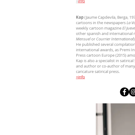
+
info
Kap
(Jaume Capdevila, Berga, 197
cartoons in the newspapers
La V
weekly cartoon magazine
El Juev
other spanish and international
Mensuel
or
Courrier International
He published several compilation
international awards, as Premi I
Press cartoon Europe (2015) amo
Kap is also a specialist in satiric
and author or co-author of many
caricature satirical press.
+info