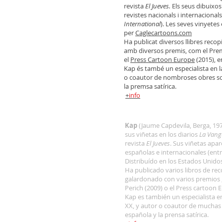
revista
El Jueves.
Els seus dibuixos
revistes nacionals i internacionals
International
). Les seves vinyetes 
per
Caglecartoons.com
Ha publicat diversos llibres recopi
amb diversos premis, com el Prem
el
Press Cartoon Europe
(2015), en
Kap és també un especialista en la 
o coautor de nombroses obres sobre
la premsa satírica.
+
info
Kap
(Jaume Capdevila, Berga, 19
sus viñetas en los diarios
La Vang
revista
El Jueves
. Sus viñetas apa
españolas e internacionales (entr
Distribuído en los Estados Unido
Ha publicado varios libros de rec
galardonado con varios premios 
Perich (2009) o el Press cartoon 
Kap es también un especialista en 
XX, y autor o coautor de muchas o
española y la prensa satírica.