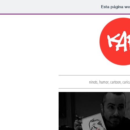
Esta página we
ninots, humor, cartoon, caric