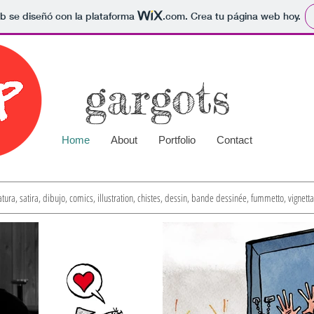
b se diseñó con la plataforma
.com
. Crea tu página web hoy.
gargots
Home
About
Portfolio
Contact
atura, satira, dibujo, comics, illustration, chistes, dessin, bande dessinée, fummetto, vignet